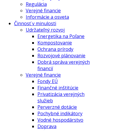
Regulácia
Verejné financie
Informácie a osveta
Činnosť v minulosti
Udržateľný rozvoj
Energetika na Poľane
Kompostovanie
Ochrana prírody
Rozvojové plánovanie
Dobrá správa verejných
financií
Verejné financie
Fondy EÚ
Finančné inštitúcie
Privatizácia verejných
služieb
Perverzné dotácie
Pochybné indikátory
Vodné hospodárstvo
Doprava