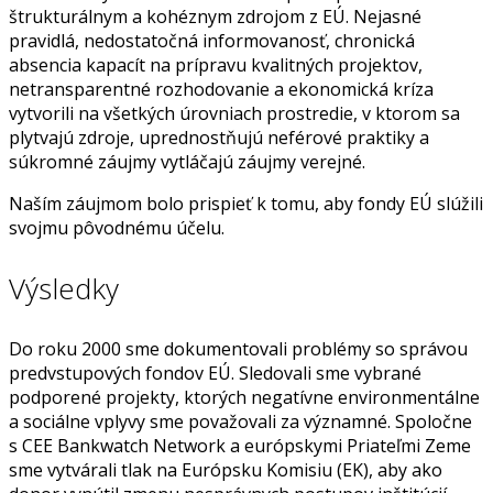
štrukturálnym a kohéznym zdrojom z EÚ. Nejasné
pravidlá, nedostatočná informovanosť, chronická
absencia kapacít na prípravu kvalitných projektov,
netransparentné rozhodovanie a ekonomická kríza
vytvorili na všetkých úrovniach prostredie, v ktorom sa
plytvajú zdroje, uprednostňujú neférové praktiky a
súkromné záujmy vytláčajú záujmy verejné.
Naším záujmom bolo prispieť k tomu, aby fondy EÚ slúžili
svojmu pôvodnému účelu.
Výsledky
Do roku 2000 sme dokumentovali problémy so správou
predvstupových fondov EÚ. Sledovali sme vybrané
podporené projekty, ktorých negatívne environmentálne
a sociálne vplyvy sme považovali za významné. Spoločne
s CEE Bankwatch Network a európskymi Priateľmi Zeme
sme vytvárali tlak na Európsku Komisiu (EK), aby ako