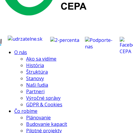
O nás
Ako sa vidíme
História
Štruktúra
Stanovy
Naši ľudia
Partneri
Výročné správy
GDPR & Cookies
Čo robíme
Plánovanie
Budovanie kapacít
Pilotné projekty