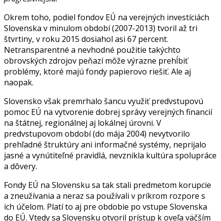
Okrem toho, podiel fondov EÚ na verejných investíciách
Slovenska v minulom období (2007-2013) tvoril až tri
štvrtiny, v roku 2015 dosiahol asi 67 percent.
Netransparentné a nevhodné použitie takýchto
obrovských zdrojov peňazí môže výrazne prehĺbiť
problémy, ktoré majú fondy papierovo riešiť. Ale aj
naopak.
Slovensko však premrhalo šancu využiť predvstupovú
pomoc EÚ na vytvorenie dobrej správy verejných financií
na štátnej, regionálnej aj lokálnej úrovni. V
predvstupovom období (do mája 2004) nevytvorilo
prehľadné štruktúry ani informačné systémy, neprijalo
jasné a vynútiteľné pravidlá, nevznikla kultúra spolupráce
a dôvery.
Fondy EÚ na Slovensku sa tak stali predmetom korupcie
a zneužívania a neraz sa používali v príkrom rozpore s
ich účelom. Platí to aj pre obdobie po vstupe Slovenska
do EÚ. Vtedy sa Slovensku otvoril prístup k oveľa väčším