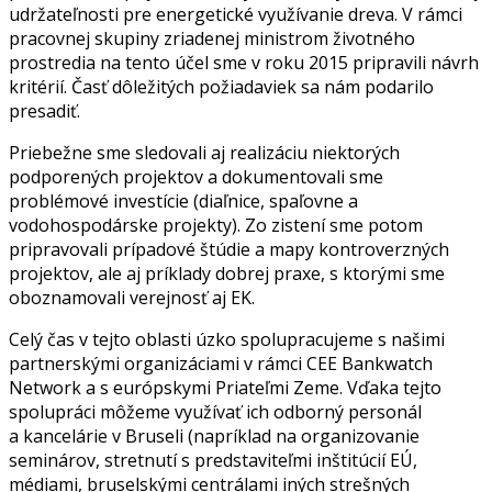
udržateľnosti pre energetické využívanie dreva. V rámci
pracovnej skupiny zriadenej ministrom životného
prostredia na tento účel sme v roku 2015 pripravili návrh
kritérií. Časť dôležitých požiadaviek sa nám podarilo
presadiť.
Priebežne sme sledovali aj realizáciu niektorých
podporených projektov a dokumentovali sme
problémové investície (diaľnice, spaľovne a
vodohospodárske projekty). Zo zistení sme potom
pripravovali prípadové štúdie a mapy kontroverzných
projektov, ale aj príklady dobrej praxe, s ktorými sme
oboznamovali verejnosť aj EK.
Celý čas v tejto oblasti úzko spolupracujeme s našimi
partnerskými organizáciami v rámci CEE Bankwatch
Network a s európskymi Priateľmi Zeme. Vďaka tejto
spolupráci môžeme využívať ich odborný personál
a kancelárie v Bruseli (napríklad na organizovanie
seminárov, stretnutí s predstaviteľmi inštitúcií EÚ,
médiami, bruselskými centrálami iných strešných