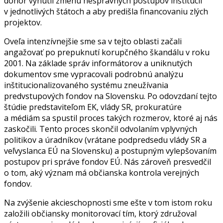
donor vynútil zmenu nesprávnych postupov inštitúcií
v jednotlivých štátoch a aby predišla financovaniu zlých
projektov.
Oveľa intenzívnejšie sme sa v tejto oblasti začali
angažovať po prepuknutí korupčného škandálu v roku
2001. Na základe správ informátorov a uniknutých
dokumentov sme vypracovali podrobnú analýzu
inštitucionalizovaného systému zneužívania
predvstupových fondov na Slovensku. Po odovzdaní tejto
štúdie predstaviteľom EK, vlády SR, prokuratúre
a médiám sa spustil proces takých rozmerov, ktoré aj nás
zaskočili. Tento proces skončil odvolaním vplyvných
politikov a úradníkov (vrátane podpredsedu vlády SR a
veľvyslanca EÚ na Slovensku) a postupným vylepšovaním
postupov pri správe fondov EÚ. Nás zároveň presvedčil
o tom, aký význam má občianska kontrola verejných
fondov.
Na zvýšenie akcieschopnosti sme ešte v tom istom roku
založili občiansky monitorovací tím, ktorý združoval