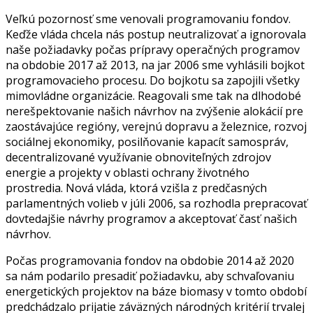
Veľkú pozornosť sme venovali programovaniu fondov.
Keďže vláda chcela nás postup neutralizovať a ignorovala
naše požiadavky počas prípravy operačných programov
na obdobie 2017 až 2013, na jar 2006 sme vyhlásili bojkot
programovacieho procesu. Do bojkotu sa zapojili všetky
mimovládne organizácie. Reagovali sme tak na dlhodobé
nerešpektovanie našich návrhov na zvýšenie alokácií pre
zaostávajúce regióny, verejnú dopravu a železnice, rozvoj
sociálnej ekonomiky, posilňovanie kapacít samospráv,
decentralizované využívanie obnoviteľných zdrojov
energie a projekty v oblasti ochrany životného
prostredia. Nová vláda, ktorá vzišla z predčasných
parlamentných volieb v júli 2006, sa rozhodla prepracovať
dovtedajšie návrhy programov a akceptovať časť našich
návrhov.
Počas programovania fondov na obdobie 2014 až 2020
sa nám podarilo presadiť požiadavku, aby schvaľovaniu
energetických projektov na báze biomasy v tomto období
predchádzalo prijatie záväzných národných kritérií trvalej