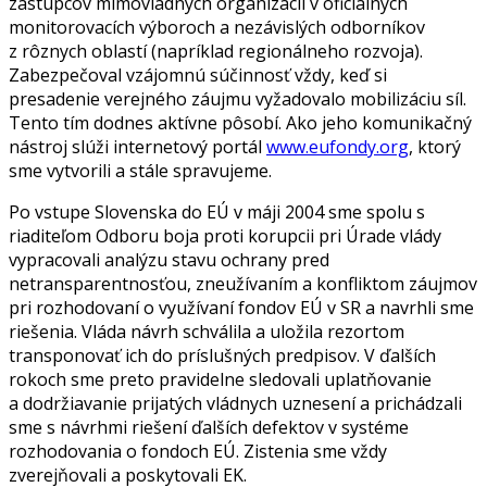
zástupcov mimovládnych organizácií v oficiálnych
monitorovacích výboroch a nezávislých odborníkov
z rôznych oblastí (napríklad regionálneho rozvoja).
Zabezpečoval vzájomnú súčinnosť vždy, keď si
presadenie verejného záujmu vyžadovalo mobilizáciu síl.
Tento tím dodnes aktívne pôsobí. Ako jeho komunikačný
nástroj slúži internetový portál
www.eufondy.org
, ktorý
sme vytvorili a stále spravujeme.
Po vstupe Slovenska do EÚ v máji 2004 sme spolu s
riaditeľom Odboru boja proti korupcii pri Úrade vlády
vypracovali analýzu stavu ochrany pred
netransparentnosťou, zneužívaním a konfliktom záujmov
pri rozhodovaní o využívaní fondov EÚ v SR a navrhli sme
riešenia. Vláda návrh schválila a uložila rezortom
transponovať ich do príslušných predpisov. V ďalších
rokoch sme preto pravidelne sledovali uplatňovanie
a dodržiavanie prijatých vládnych uznesení a prichádzali
sme s návrhmi riešení ďalších defektov v systéme
rozhodovania o fondoch EÚ. Zistenia sme vždy
zverejňovali a poskytovali EK.