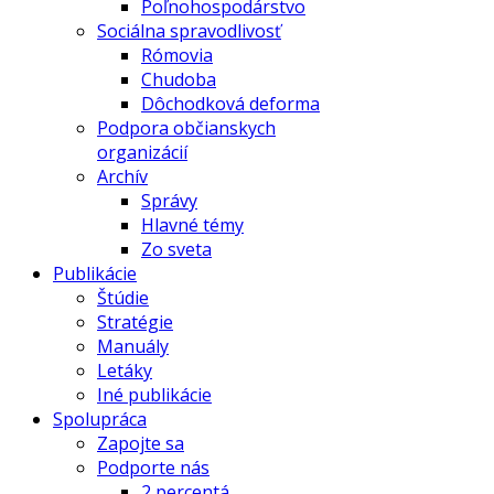
Poľnohospodárstvo
Sociálna spravodlivosť
Rómovia
Chudoba
Dôchodková deforma
Podpora občianskych
organizácií
Archív
Správy
Hlavné témy
Zo sveta
Publikácie
Štúdie
Stratégie
Manuály
Letáky
Iné publikácie
Spolupráca
Zapojte sa
Podporte nás
2 percentá