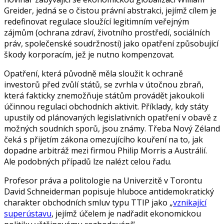
Greider, jedná se o čistou právní abstrakci, jejímž cílem je
redefinovat regulace sloužící legitimním veřejným
zájmům (ochrana zdraví, životního prostředí, sociálních
práv, společenské soudržnosti) jako opatření způsobující
škody korporacím, jež je nutno kompenzovat.
Opatření, která původně měla sloužit k ochraně
investorů před zvůlí států, se zvrhla v útočnou zbraň,
která fakticky znemožňuje státům provádět jakoukoli
účinnou regulaci obchodních aktivit. Příklady, kdy státy
upustily od plánovaných legislativních opatření v obavě z
možných soudních sporů, jsou známy. Třeba Nový Zéland
čeká s přijetím zákona omezujícího kouření na to, jak
dopadne arbitráž mezi firmou Philip Morris a Austrálií.
Ale podobných případů lze nalézt celou řadu.
Profesor práva a politologie na Univerzitě v Torontu
David Schneiderman popisuje hluboce antidemokratický
charakter obchodních smluv typu TTIP jako „
vznikající
superústavu
, jejímž účelem je nadřadit ekonomickou