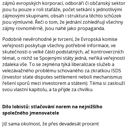
zájmů evropských korporací, odboráři či občanský sektor
jsou tu pouze v roli stafáže, počet setkání s jednotlivými
zájmovými skupinami, obsah i struktura těchto schůzek
jsou výmluvné. Řeči o tom, že jednání zohledňují všechny
zájmy rovnoměrně, jsou nahé jako propaganda.
Podobně nevěrohodné je tvrzení, že Evropská komise
veřejnosti poskytuje všechny potřebné informace, ve
skutečnosti o velké části podstatných, ač kontroverzních
témat, o nichž se Spojenými státy jedná, neříká veřejnosti
zdaleka vše. To se zejména týká liberalizace služeb a
velezávažného problému schovaného za zkratkou ISDS
(investor state disputes settlement neboli mechanismus
řešení sporů mezi investorem a státem). Téma si zaslouží
svou vlastní kapitolu, a ta přijde za chvilku.
Dílo lobistů: stlačování norem na nejnižšího
společného jmenovatele
Již sama okolnost, že přes devadesát procent