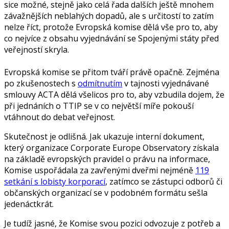
sice možné, stejně jako celá řada dalších ještě mnohem
závažnějších neblahých dopadů, ale s určitostí to zatím
nelze říct, protože Evropská komise dělá vše pro to, aby
co nejvíce z obsahu vyjednávání se Spojenými státy před
veřejností skryla.
Evropská komise se přitom tváří právě opačně. Zejména
po zkušenostech s
odmítnutím
v tajnosti vyjednávané
smlouvy ACTA dělá všelicos pro to, aby vzbudila dojem, že
při jednáních o TTIP se v co největší míře pokouší
vtáhnout do debat veřejnost.
Skutečnost je odlišná. Jak ukazuje interní dokument,
který organizace Corporate Europe Observatory získala
na základě evropských pravidel o právu na informace,
Komise uspořádala za zavřenými dveřmi nejméně
119
setkání s lobisty korporací
, zatímco se zástupci odborů či
občanských organizací se v podobném formátu sešla
jedenáctkrát.
Je tudíž jasné, že Komise svou pozici odvozuje z potřeb a