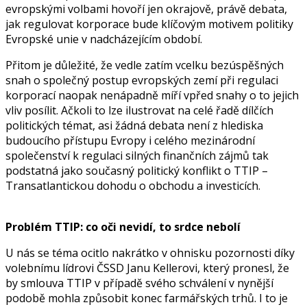
evropskými volbami hovoří jen okrajově, právě debata,
jak regulovat korporace bude klíčovým motivem politiky
Evropské unie v nadcházejícím období.
Přitom je důležité, že vedle zatím vcelku bezúspěšných
snah o společný postup evropských zemí při regulaci
korporací naopak nenápadně míří vpřed snahy o to jejich
vliv posílit. Ačkoli to lze ilustrovat na celé řadě dílčích
politických témat, asi žádná debata není z hlediska
budoucího přístupu Evropy i celého mezinárodní
společenství k regulaci silných finančních zájmů tak
podstatná jako současný politický konflikt o TTIP –
Transatlantickou dohodu o obchodu a investicích.
Problém TTIP: co oči nevidí, to srdce nebolí
U nás se téma ocitlo nakrátko v ohnisku pozornosti díky
volebnímu lídrovi ČSSD Janu Kellerovi, který pronesl, že
by smlouva TTIP v případě svého schválení v nynější
podobě mohla způsobit konec farmářských trhů. I to je