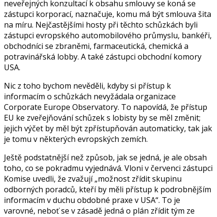
neveřejných konzultací k obsahu smlouvy se koná se
zástupci korporací, naznačuje, komu má být smlouva šita
na míru. Nejčastějšími hosty při těchto schůzkách byli
zástupci evropského automobilového průmyslu, bankéři,
obchodníci se zbraněmi, farmaceutická, chemická a
potravinářská lobby. A také zástupci obchodní komory
USA.
Nic z toho bychom nevěděli, kdyby si přístup k
informacím o schůzkách nevyžádala organizace
Corporate Europe Observatory. To napovídá, že přístup
EU ke zveřejňování schůzek s lobisty by se měl změnit;
jejich výčet by měl být zpřístupňován automaticky, tak jak
je tomu v některých evropských zemích.
Ještě podstatnější než způsob, jak se jedná, je ale obsah
toho, co se pokradmu vyjednává. Vloni v červenci zástupci
Komise uvedli, že zvažují „možnost zřídit skupinu
odborných poradců, kteří by měli přístup k podrobnějším
informacím v duchu obdobné praxe v USA“. To je
varovné, neboť se v zásadě jedná o plán zřídit tým ze