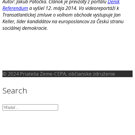
Autor: Jakub Patočka. Článok je prevzatý z portálu
Deník
Referendum
a vyšiel 12. mája 2014. Vo videoreportáži k
Transatlantickej zmluve o voľnom obchode vystupuje Jan
Keller, líder kandidátov na europoslancov za Českú stranu
sociálnej demokracie.
© 2024 Priatelia Zeme-CEPA, občianske združenie
Search