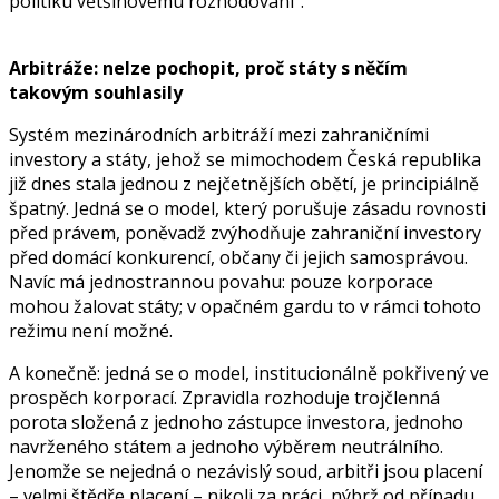
politiku většinovému rozhodování“.
Arbitráže: nelze pochopit, proč státy s něčím
takovým souhlasily
Systém mezinárodních arbitráží mezi zahraničními
investory a státy, jehož se mimochodem Česká republika
již dnes stala jednou z nejčetnějších obětí, je principiálně
špatný. Jedná se o model, který porušuje zásadu rovnosti
před právem, poněvadž zvýhodňuje zahraniční investory
před domácí konkurencí, občany či jejich samosprávou.
Navíc má jednostrannou povahu: pouze korporace
mohou žalovat státy; v opačném gardu to v rámci tohoto
režimu není možné.
A konečně: jedná se o model, institucionálně pokřivený ve
prospěch korporací. Zpravidla rozhoduje trojčlenná
porota složená z jednoho zástupce investora, jednoho
navrženého státem a jednoho výběrem neutrálního.
Jenomže se nejedná o nezávislý soud, arbitři jsou placení
– velmi štědře placení – nikoli za práci, nýbrž od případu.