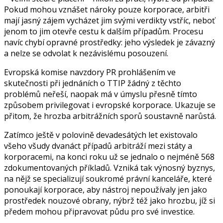
Pokud mohou vznášet nároky pouze korporace, arbitři
mají jasný zájem vycházet jim svými verdikty vstříc, neboť
jenom to jim otevře cestu k dalším případům. Procesu
navíc chybí opravné prostředky: jeho výsledek je závazný
a nelze se odvolat k nezávislému posouzení.
Evropská komise navzdory PR prohlášením ve
skutečnosti při jednáních o TTIP žádný z těchto
problémů neřeší, naopak má v úmyslu přesně tímto
způsobem privilegovat i evropské korporace. Ukazuje se
přitom, že hrozba arbitrážních sporů soustavně narůstá.
Zatímco ještě v polovině devadesátých let existovalo
všeho všudy dvanáct případů arbitráží mezi státy a
korporacemi, na konci roku už se jednalo o nejméně 568
zdokumentovaných příkladů. Vzniká tak výnosný byznys,
na nějž se specializují soukromé právní kanceláře, které
ponoukají korporace, aby nástroj nepoužívaly jen jako
prostředek nouzové obrany, nýbrž též jako hrozbu, jíž si
předem mohou připravovat půdu pro své investice.