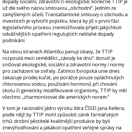
dopady sociální, zdravotní či ekologické; konečně TTIP je
už dle svého názvu smlouvou „obchodní“. Jedním ze
zamýšlených účelů Transatlantické smlouvy o obchodu a
investicích je vytvořit pojistku, která by již v první fázi
legislativního procesu znemožňovala přijetí jakýchkoli
odvážnějších opatření regulujících neblahé dopady
podnikání.
Na obou stranách Atlantiku panují obavy, že TTIP
rozpoutá mezi zemědělci „závody ke dnu“: donutí je
snižovat ekologické, sociální a zdravotní normy i normy
pro zacházení se zvířaty. Zatímco Evropská unie dnes
zakazuje prodej kuřat, po porážce pouze opláchnutých
chlorovanou vodou, používání hormonů při chování
skotu či geneticky modifikované organismy, TTIP by měl
všechno „zharmonizovat dle amerických norem.“
V tom je racionální jádro výroku lídra ČSSD Jana Kellera,
podle nějž by TTIP mohl způsobit zánik farmářských
trhů: drobní pěstitelé kvalitnější produkce by byli
znevýhodňováni a jakákoli opatření veřejné správy na