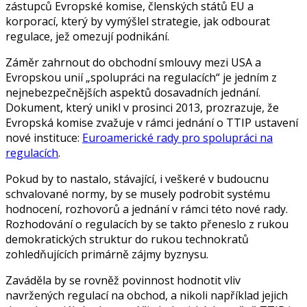
zástupců Evropské komise, členských států EU a
korporací, který by vymýšlel strategie, jak odbourat
regulace, jež omezují podnikání.
Záměr zahrnout do obchodní smlouvy mezi USA a
Evropskou unií „spolupráci na regulacích“ je jedním z
nejnebezpečnějších aspektů dosavadních jednání.
Dokument, který unikl v prosinci 2013, prozrazuje, že
Evropská komise zvažuje v rámci jednání o TTIP ustavení
nové instituce:
Euroamerické rady pro spolupráci na
regulacích
.
Pokud by to nastalo, stávající, i veškeré v budoucnu
schvalované normy, by se musely podrobit systému
hodnocení, rozhovorů a jednání v rámci této nové rady.
Rozhodování o regulacích by se takto přeneslo z rukou
demokratických struktur do rukou technokratů
zohledňujících primárně zájmy byznysu.
Zaváděla by se rovněž povinnost hodnotit vliv
navržených regulací na obchod, a nikoli například jejich