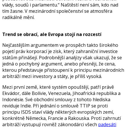
vlády, soudů i parlamentu.“ Naštěstí není sám, kdo nad
tím žasne. V mezinárodní společenství se atmosféra
radikálně mění.
Trend se obrací, ale Evropa stojí na rozcestí
Nejčastějším argumentem ve prospěch takto širokého
pojetí práv korporací je zisk, který zahraniční investice
státům přinášejí. Podrobnější analýzy však ukazují, že se
jedná o pochybný argument, anebo přesněji, že cena,
kterou představuje přistoupení k principu mezinárodních
arbitráží mezi investory a státy, je příliš vysoká.
Mezi první země, které systém opouštějí, patří právě
Ekvádor, dále Bolívie, Venezuela, Jihoafrická republika a
Indonésie. Své obchodní smlouvy z tohoto hlediska
reviduje Indie. Při jednání o smlouvě TTIP se proti
principu ISDS staví vlády některých evropských zemí,
konkrétně Německa, Francie a Rakouska. Proti zahrnutí
arbitráží vystupují rovněž zákonodárci všech
padesáti