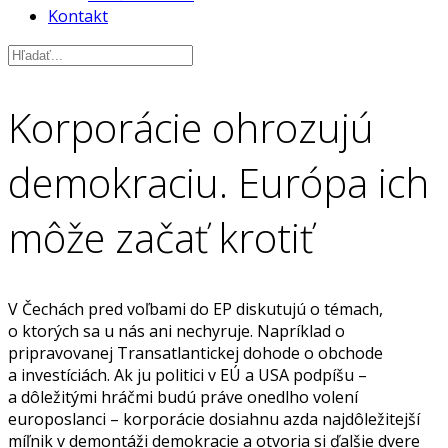
Kontakt
Korporácie ohrozujú
demokraciu. Európa ich
môže začať krotiť
V Čechách pred voľbami do EP diskutujú o témach,
o ktorých sa u nás ani nechyruje. Napríklad o
pripravovanej Transatlantickej dohode o obchode
a investíciách. Ak ju politici v EÚ a USA podpíšu –
a dôležitými hráčmi budú práve onedlho volení
europoslanci – korporácie dosiahnu azda najdôležitejší
míľnik v demontáži demokracie a otvoria si ďalšie dvere