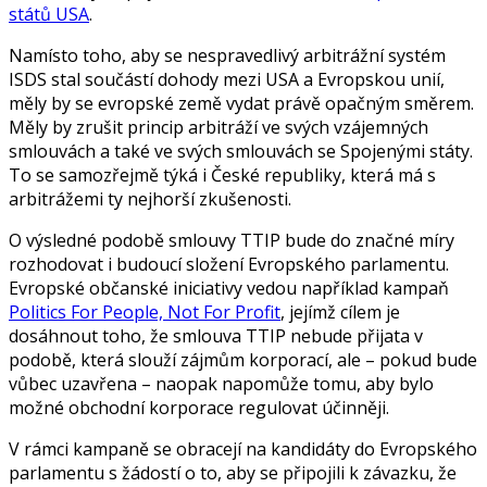
států USA
.
Namísto toho, aby se nespravedlivý arbitrážní systém
ISDS stal součástí dohody mezi USA a Evropskou unií,
měly by se evropské země vydat právě opačným směrem.
Měly by zrušit princip arbitráží ve svých vzájemných
smlouvách a také ve svých smlouvách se Spojenými státy.
To se samozřejmě týká i České republiky, která má s
arbitrážemi ty nejhorší zkušenosti.
O výsledné podobě smlouvy TTIP bude do značné míry
rozhodovat i budoucí složení Evropského parlamentu.
Evropské občanské iniciativy vedou například kampaň
Politics For People, Not For Profit
, jejímž cílem je
dosáhnout toho, že smlouva TTIP nebude přijata v
podobě, která slouží zájmům korporací, ale – pokud bude
vůbec uzavřena – naopak napomůže tomu, aby bylo
možné obchodní korporace regulovat účinněji.
V rámci kampaně se obracejí na kandidáty do Evropského
parlamentu s žádostí o to, aby se připojili k závazku, že