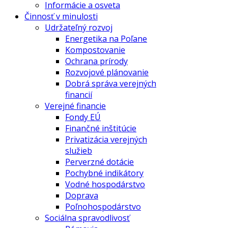
Informácie a osveta
Činnosť v minulosti
Udržateľný rozvoj
Energetika na Poľane
Kompostovanie
Ochrana prírody
Rozvojové plánovanie
Dobrá správa verejných
financií
Verejné financie
Fondy EÚ
Finančné inštitúcie
Privatizácia verejných
služieb
Perverzné dotácie
Pochybné indikátory
Vodné hospodárstvo
Doprava
Poľnohospodárstvo
Sociálna spravodlivosť