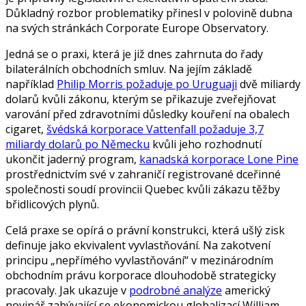
Důkladný rozbor problematiky přinesl v polovině dubna
na svých stránkách Corporate Europe Observatory.
Jedná se o praxi, která je již dnes zahrnuta do řady
bilaterálních obchodních smluv. Na jejím základě
například
Philip Morris požaduje po Uruguaji
dvě miliardy
dolarů kvůli zákonu, kterým se přikazuje zveřejňovat
varování před zdravotními důsledky kouření na obalech
cigaret,
švédská korporace Vattenfall požaduje 3,7
miliardy dolarů po Německu
kvůli jeho rozhodnutí
ukončit jaderný program,
kanadská korporace Lone Pine
prostřednictvím své v zahraničí registrované dceřinné
společnosti soudí provincii Quebec kvůli zákazu těžby
břidlicových plynů.
Celá praxe se opírá o právní konstrukci, která ušlý zisk
definuje jako ekvivalent vyvlastňování. Na zakotvení
principu „nepřímého vyvlastňování“ v mezinárodním
obchodním právu korporace dlouhodobě strategicky
pracovaly. Jak ukazuje v
podrobné analýze
americký
novinář zabývající se ekonomickou globalizací William