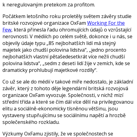
k neregulovaným pretekom za profitom.
Počátkem letošního roku proletěly světem závěry studie
britské rozvojové organizace OxFam
Working For the
Few
, která přinesla řadu ohromujících údajů o vzrůstající
nerovnosti. V médiích po celém světě, dokonce i u nás, se
objevily údaje typu „85 nejbohatších lidí má stejný
majetek jako chudší polovina lidstva“, „jedno procento
nejbohatších vlastní pětašedesetkrát více nežli chudší
polovina lidstva“, „sedm z deseti lidí žije v zemích, kde se
dramaticky prohlubují majetkové rozdíly“.
Co už se ale do médií v takové míře nedostalo, je základní
závěr, který z tohoto děje legendární britská rozvojová
organizace OxFam vyvozuje. Společnosti, v nichž mizí
střední třída a které se čím dál více dělí na privilegovanou
elitu a sociálně-ekonomicky tísněnou většinu, jsou
vystaveny stupňujícímu se sociálnímu napětí a hrozbě
společenského rozkladu.
Výzkumy OxFamu zjistily, že ve společnostech se