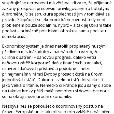
stupňující se nerovností má většina lidí za to, že přijímané
zákony prospívají především privilegovaným a bohatým.
A proměňující se struktura společnosti jim v tom dává za
pravdu. Stupňující se ekonomická nerovnost tedy není
problémem pouze sociálním, nýbrž – a tak jej OxFam také
podává – primárně politickým: ohrožuje samu podstatu
demokracie.
Ekonomický systém je dnes natolik propletený hustým
předivem mezinárodních a nadnárodních vazeb, že
účinná opatření – daňovou progresi, daleko větší
daňovou zátěž korporací, daň z finančních transakcí,
uzavření daňových přístavů a podobně – nelze
přinejmenším v rámci Evropy prosadit čistě na úrovni
jednotlivých států. Dokonce i velmoci střední velikosti
jako Velká Británie, Německo či Francie jsou samy o sobě
na takové kroky příliš malé: nemohou si dovolit ocitnout
se na okraji mezinárodní ekonomiky.
Nezbývá než se pokoušet o koordinovaný postup na
úrovni Evropské unie. Jakkoli se o tom zvláště u nás před