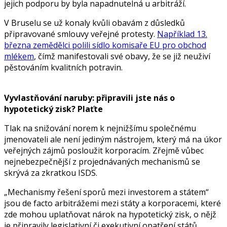
jejich podporu by byla napadnutelná u arbitráží.
V Bruselu se už konaly kvůli obavám z důsledků
připravované smlouvy veřejné protesty.
Například 13.
března zemědělci polili sídlo komisaře EU pro obchod
mlékem
, čímž manifestovali své obavy, že se již neuživí
pěstováním kvalitních potravin.
Vyvlastňování naruby: připravili jste nás o
hypotetický zisk? Plaťte
Tlak na snižování norem k nejnižšímu společnému
jmenovateli ale není jediným nástrojem, který má na úkor
veřejných zájmů posloužit korporacím. Zřejmě vůbec
nejnebezpečnější z projednávaných mechanismů se
skrývá za zkratkou ISDS.
„Mechanismy řešení sporů mezi investorem a státem“
jsou de facto arbitrážemi mezi státy a korporacemi, které
zde mohou uplatňovat nárok na hypotetický zisk, o nějž
je připravily legislativní či exekutivní opatření států.