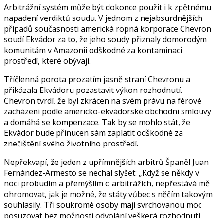
Arbitrážní systém může být dokonce použit i k zpětnému
napadení verdiktů soudu. V jednom z nejabsurdnějších
případů současnosti americká ropná korporace Chevron
soudí Ekvádor za to, že jeho soudy přiznaly domorodým
komunitám v Amazonii odškodné za kontaminaci
prostředí, které obývají.
Tříčlenná porota prozatím jasně straní Chevronu a
přikázala Ekvádoru pozastavit výkon rozhodnutí.
Chevron tvrdí, že byl zkrácen na svém právu na férové
zacházení podle americko-ekvádorské obchodní smlouvy
a domáhá se kompenzace. Tak by se mohlo stát, že
Ekvádor bude přinucen sám zaplatit odškodné za
znečištění svého životního prostředí.
Nepřekvapí, že jeden z upřímnějších arbitrů Španěl Juan
Fernández-Armesto se nechal slyšet: „Když se někdy v
noci probudím a přemýšlím o arbitrážích, nepřestává mě
ohromovat, jak je možné, že státy vůbec s něčím takovým
souhlasily. Tři soukromé osoby mají svrchovanou moc
posuzovat bez možnosti odvolání veškerá rozhodnutí