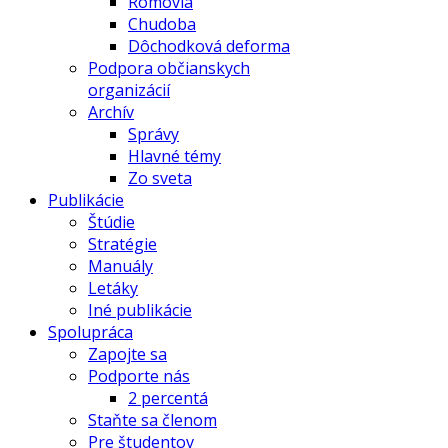
Rómovia
Chudoba
Dôchodková deforma
Podpora občianskych
organizácií
Archív
Správy
Hlavné témy
Zo sveta
Publikácie
Štúdie
Stratégie
Manuály
Letáky
Iné publikácie
Spolupráca
Zapojte sa
Podporte nás
2 percentá
Staňte sa členom
Pre študentov