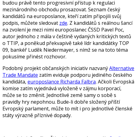
budou právě tento progresivní přístup k regulaci
mezinárodního obchodu prosazovat. Seznam český
kandidátů na europoslance, kteří zatím připojili svůj
podpis, můžete sledovat
zde
. Z kandidátů s reálnou šancí
na zvolení je mezi nimi europoslanec ČSSD Pavel Poc,
autor jednoho z mála v češtině vydaných kritických textů
o TTIP, a poněkud překvapivě také lídr kandidátky TOP
09, bankéř Luděk Niedermayer, s nímž se na toto téma
pokusíme přinést rozhovor.
Podobný projekt občanských iniciativ nazvaný
Alternative
Trade Mandate
zatím eviduje podporu jediného českého
kandidáta,
europoslance Richarda Falbra
. Ačkoli Evropská
komise zatím vyjednává vyloženě v zájmu korporací,
může se to změnit. Jednotlivé země samy o sobě s
pravidly hry nepohnou. Bude-li dobře složený příští
Evropský parlament, může to mít i pro jednotlivé členské
státy výrazně příznivé dopady.