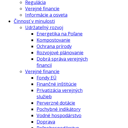
Regulácia
Verejné financie
Informácie a osveta
Činnosť v minulosti
Udržateľný rozvoj
Energetika na Poľane
Kompostovanie
Ochrana prírody
Rozvojové plánovanie
Dobrá správa verejných
financií
Verejné financie
Fondy EÚ
Finančné inštitúcie
Privatizácia verejných
služieb
Perverzné dotácie
Pochybné indikátory
Vodné hospodárstvo
Doprava