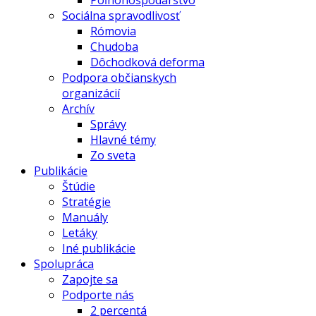
Poľnohospodárstvo
Sociálna spravodlivosť
Rómovia
Chudoba
Dôchodková deforma
Podpora občianskych
organizácií
Archív
Správy
Hlavné témy
Zo sveta
Publikácie
Štúdie
Stratégie
Manuály
Letáky
Iné publikácie
Spolupráca
Zapojte sa
Podporte nás
2 percentá