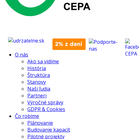
O nás
Ako sa vidíme
História
Štruktúra
Stanovy
Naši ľudia
Partneri
Výročné správy
GDPR & Cookies
Čo robíme
Plánovanie
Budovanie kapacít
Pilotné projekty