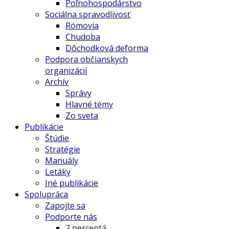
Poľnohospodárstvo
Sociálna spravodlivosť
Rómovia
Chudoba
Dôchodková deforma
Podpora občianskych
organizácií
Archív
Správy
Hlavné témy
Zo sveta
Publikácie
Štúdie
Stratégie
Manuály
Letáky
Iné publikácie
Spolupráca
Zapojte sa
Podporte nás
2 percentá