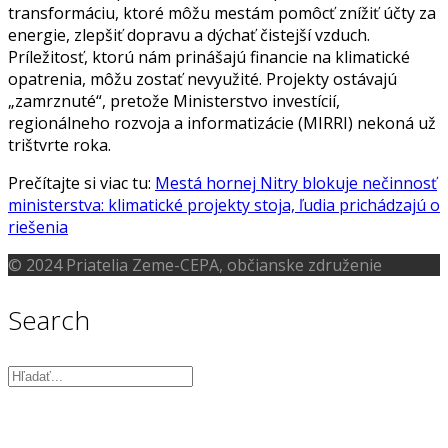
transformáciu, ktoré môžu mestám pomôcť znížiť účty za
energie, zlepšiť dopravu a dýchať čistejší vzduch.
Príležitosť, ktorú nám prinášajú financie na klimatické
opatrenia, môžu zostať nevyužité. Projekty ostávajú
„zamrznuté“, pretože Ministerstvo investícií,
regionálneho rozvoja a informatizácie (MIRRI) nekoná už
trištvrte roka.
Prečítajte si viac tu:
Mestá hornej Nitry blokuje nečinnosť
ministerstva: klimatické projekty stoja, ľudia prichádzajú o
riešenia
© 2024 Priatelia Zeme-CEPA, občianske združenie
Search