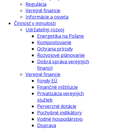
Regulácia
Verejné financie
Informácie a osveta
Činnosť v minulosti
Udržateľný rozvoj
Energetika na Poľane
Kompostovanie
Ochrana prírody
Rozvojové plánovanie
Dobrá správa verejných
financií
Verejné financie
Fondy EÚ
Finančné inštitúcie
Privatizácia verejných
služieb
Perverzné dotácie
Pochybné indikátory
Vodné hospodárstvo
Doprava