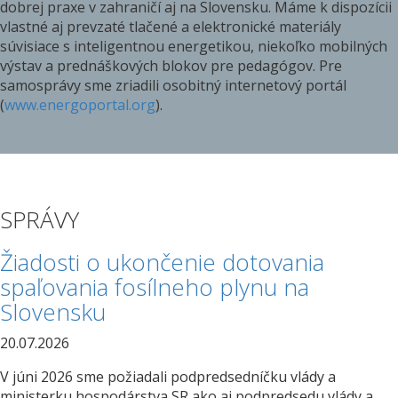
dobrej praxe v zahraničí aj na Slovensku. Máme k dispozícii
vlastné aj prevzaté tlačené a elektronické materiály
súvisiace s inteligentnou energetikou, niekoľko mobilných
výstav a prednáškových blokov pre pedagógov. Pre
samosprávy sme zriadili osobitný internetový portál
(
www.energoportal.org
).
SPRÁVY
Žiadosti o ukončenie dotovania
spaľovania fosílneho plynu na
Slovensku
20.07.2026
V júni 2026 sme požiadali podpredsedníčku vlády a
ministerku hospodárstva SR ako aj podpredsedu vlády a