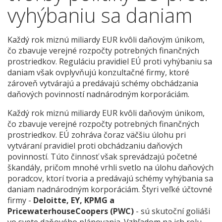
vyhýbaniu sa daniam
Každý rok miznú miliardy EUR kvôli daňovým únikom,
čo zbavuje verejné rozpočty potrebných finančných
prostriedkov. Reguláciu pravidiel EÚ proti vyhýbaniu sa
daniam však ovplyvňujú konzultačné firmy, ktoré
zároveň vytvárajú a predávajú schémy obchádzania
daňových povinností nadnárodným korporáciám.
Každý rok miznú miliardy EUR kvôli daňovým únikom,
čo zbavuje verejné rozpočty potrebných finančných
prostriedkov. EÚ zohráva čoraz väčšiu úlohu pri
vytváraní pravidiel proti obchádzaniu daňových
povinností. Túto činnosť však sprevádzajú početné
škandály, pričom mnohé vrhli svetlo na úlohu daňových
poradcov, ktorí tvoria a predávajú schémy vyhýbania sa
daniam nadnárodným korporáciám. Štyri veľké účtovné
firmy -
Deloitte, EY, KPMG a
PricewaterhouseCoopers (PWC)
- sú skutoční goliáši