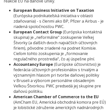
reakcie EÚ na daňové úniky.
European Business Initiative on Taxation
(Európska podnikateľská iniciatíva v oblasti
zdaňovania) - s členmi ako BP, Pfizer a Airbus - je
riadená spoločnosťou PWC.
European Contact Group
(Európska kontaktná
skupina) je „neformálne“ zoskupenie Veľkej
Štvorky (a ďalších dvoch najväčších účtovných
firiem), pôvodne zriadené na podnet Komisie.
Cieľom tohto zoskupenia je „formovanie
regulačného prostredia“, čo aj úspešne plní.
Accountancy Europe
(Európske účtovníctvo) je
federácia účtovných profesionálov s trvalým a
významným hlasom pri tvorbe daňovej politiky
v Bruseli a výborom personálne obsadeným
Veľkou Štvorkou. PWC predsedá jej skupine pre
daňovú politiku.
American Chamber of Commerce to the EU
(AmCham EU, Americká obchodná komora pre EÚ)
je lobistické združenie amerických nadnárodných