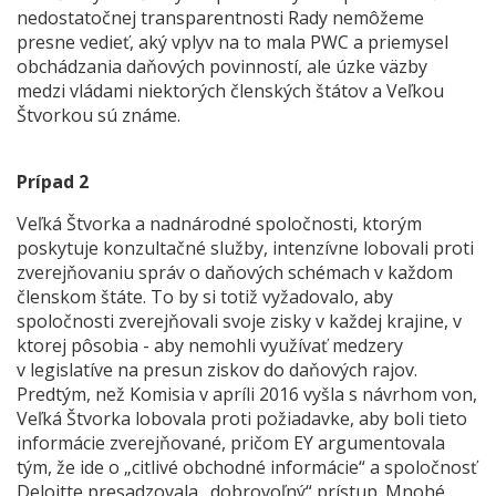
nedostatočnej transparentnosti Rady nemôžeme
presne vedieť, aký vplyv na to mala PWC a priemysel
obchádzania daňových povinností, ale úzke väzby
medzi vládami niektorých členských štátov a Veľkou
Štvorkou sú známe.
Prípad 2
Veľká Štvorka a nadnárodné spoločnosti, ktorým
poskytuje konzultačné služby, intenzívne lobovali proti
zverejňovaniu správ o daňových schémach v každom
členskom štáte. To by si totiž vyžadovalo, aby
spoločnosti zverejňovali svoje zisky v každej krajine, v
ktorej pôsobia - aby nemohli využívať medzery
v legislatíve na presun ziskov do daňových rajov.
Predtým, než Komisia v apríli 2016 vyšla s návrhom von,
Veľká Štvorka lobovala proti požiadavke, aby boli tieto
informácie zverejňované, pričom EY argumentovala
tým, že ide o „citlivé obchodné informácie“ a spoločnosť
Deloitte presadzovala „dobrovoľný“ prístup. Mnohé