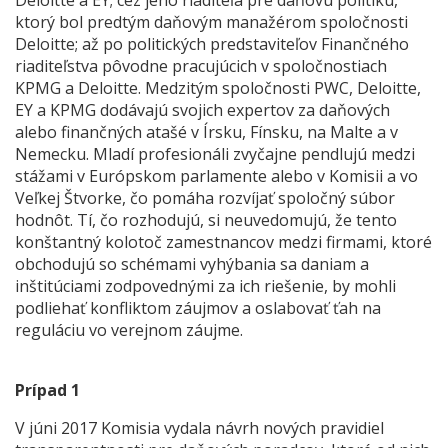
Deloitte a EY; cez jeho riaditeľa pre daňovú politiku,
ktorý bol predtým daňovým manažérom spoločnosti
Deloitte; až po politických predstaviteľov Finančného
riaditeľstva pôvodne pracujúcich v spoločnostiach
KPMG a Deloitte. Medzitým spoločnosti PWC, Deloitte,
EY a KPMG dodávajú svojich expertov za daňových
alebo finančných atašé v Írsku, Fínsku, na Malte a v
Nemecku. Mladí profesionáli zvyčajne pendlujú medzi
stážami v Európskom parlamente alebo v Komisii a vo
Veľkej Štvorke, čo pomáha rozvíjať spoločný súbor
hodnôt. Tí, čo rozhodujú, si neuvedomujú, že tento
konštantný kolotoč zamestnancov medzi firmami, ktoré
obchodujú so schémami vyhýbania sa daniam a
inštitúciami zodpovednými za ich riešenie, by mohli
podliehať konfliktom záujmov a oslabovať ťah na
reguláciu vo verejnom záujme.
Prípad 1
V júni 2017 Komisia vydala návrh nových pravidiel