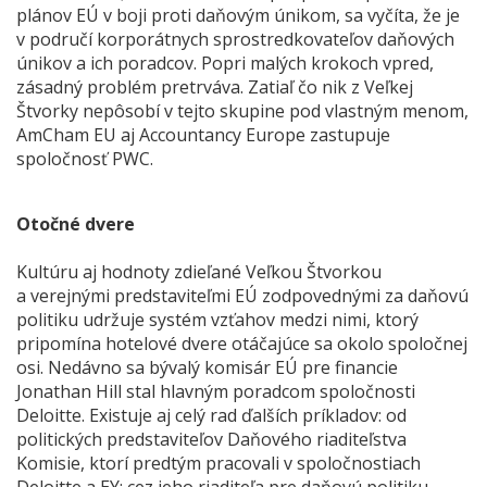
plánov EÚ v boji proti daňovým únikom, sa vyčíta, že je
v područí korporátnych sprostredkovateľov daňových
únikov a ich poradcov. Popri malých krokoch vpred,
zásadný problém pretrváva. Zatiaľ čo nik z Veľkej
Štvorky nepôsobí v tejto skupine pod vlastným menom,
AmCham EU aj Accountancy Europe zastupuje
spoločnosť PWC.
Otočné dvere
Kultúru aj hodnoty zdieľané Veľkou Štvorkou
a verejnými predstaviteľmi EÚ zodpovednými za daňovú
politiku udržuje systém vzťahov medzi nimi, ktorý
pripomína hotelové dvere otáčajúce sa okolo spoločnej
osi. Nedávno sa bývalý komisár EÚ pre financie
Jonathan Hill stal hlavným poradcom spoločnosti
Deloitte. Existuje aj celý rad ďalších príkladov: od
politických predstaviteľov Daňového riaditeľstva
Komisie, ktorí predtým pracovali v spoločnostiach