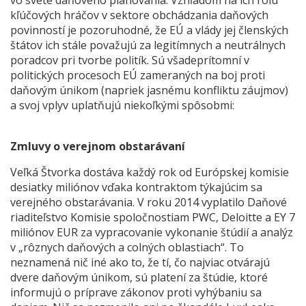
vo svete daňového plánovania. Vzhľadom na ich rolu
kľúčových hráčov v sektore obchádzania daňových
povinností je pozoruhodné, že EÚ a vlády jej členských
štátov ich stále považujú za legitímnych a neutrálnych
poradcov pri tvorbe politík. Sú všadeprítomní v
politických procesoch EÚ zameraných na boj proti
daňovým únikom (napriek jasnému konfliktu záujmov)
a svoj vplyv uplatňujú niekoľkými spôsobmi:
Zmluvy o verejnom obstarávaní
Veľká Štvorka dostáva každý rok od Európskej komisie
desiatky miliónov vďaka kontraktom týkajúcim sa
verejného obstarávania. V roku 2014 vyplatilo Daňové
riaditeľstvo Komisie spoločnostiam PWC, Deloitte a EY 7
miliónov EUR za vypracovanie vykonanie štúdií a analýz
v „rôznych daňových a colných oblastiach“. To
neznamená nič iné ako to, že tí, čo najviac otvárajú
dvere daňovým únikom, sú platení za štúdie, ktoré
informujú o príprave zákonov proti vyhýbaniu sa