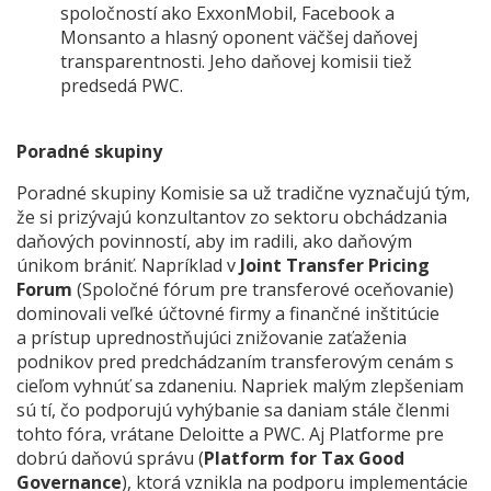
spoločností ako ExxonMobil, Facebook a
Monsanto a hlasný oponent väčšej daňovej
transparentnosti. Jeho daňovej komisii tiež
predsedá PWC.
Poradné skupiny
Poradné skupiny Komisie sa už tradične vyznačujú tým,
že si prizývajú konzultantov zo sektoru obchádzania
daňových povinností, aby im radili, ako daňovým
únikom brániť. Napríklad v
Joint Transfer Pricing
Forum
(Spoločné fórum pre transferové oceňovanie)
dominovali veľké účtovné firmy a finančné inštitúcie
a prístup uprednostňujúci znižovanie zaťaženia
podnikov pred predchádzaním transferovým cenám s
cieľom vyhnúť sa zdaneniu. Napriek malým zlepšeniam
sú tí, čo podporujú vyhýbanie sa daniam stále členmi
tohto fóra, vrátane Deloitte a PWC. Aj Platforme pre
dobrú daňovú správu (
Platform for Tax Good
Governance
), ktorá vznikla na podporu implementácie