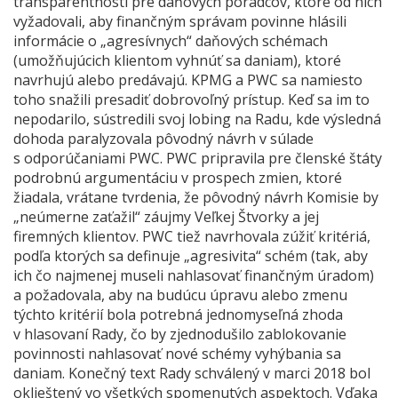
transparentnosti pre daňových poradcov, ktoré od nich
vyžadovali, aby finančným správam povinne hlásili
informácie o „agresívnych“ daňových schémach
(umožňujúcich klientom vyhnúť sa daniam), ktoré
navrhujú alebo predávajú. KPMG a PWC sa namiesto
toho snažili presadiť dobrovoľný prístup. Keď sa im to
nepodarilo, sústredili svoj lobing na Radu, kde výsledná
dohoda paralyzovala pôvodný návrh v súlade
s odporúčaniami PWC. PWC pripravila pre členské štáty
podrobnú argumentáciu v prospech zmien, ktoré
žiadala, vrátane tvrdenia, že pôvodný návrh Komisie by
„neúmerne zaťažil“ záujmy Veľkej Štvorky a jej
firemných klientov. PWC tiež navrhovala zúžiť kritériá,
podľa ktorých sa definuje „agresivita“ schém (tak, aby
ich čo najmenej museli nahlasovať finančným úradom)
a požadovala, aby na budúcu úpravu alebo zmenu
týchto kritérií bola potrebná jednomyseľná zhoda
v hlasovaní Rady, čo by zjednodušilo zablokovanie
povinnosti nahlasovať nové schémy vyhýbania sa
daniam. Konečný text Rady schválený v marci 2018 bol
oklieštený vo všetkých spomenutých aspektoch. Vďaka