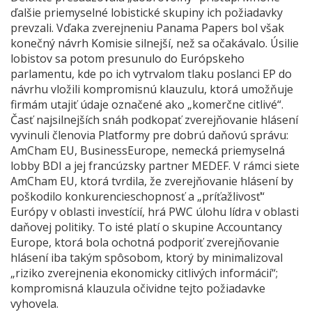
ďalšie priemyselné lobistické skupiny ich požiadavky
prevzali. Vďaka zverejneniu Panama Papers bol však
konečný návrh Komisie silnejší, než sa očakávalo. Úsilie
lobistov sa potom presunulo do Európskeho
parlamentu, kde po ich vytrvalom tlaku poslanci EP do
návrhu vložili kompromisnú klauzulu, ktorá umožňuje
firmám utajiť údaje označené ako „komerčne citlivé“.
Časť najsilnejších snáh podkopať zverejňovanie hlásení
vyvinuli členovia Platformy pre dobrú daňovú správu:
AmCham EU, BusinessEurope, nemecká priemyselná
lobby BDI a jej francúzsky partner MEDEF. V rámci siete
AmCham EU, ktorá tvrdila, že zverejňovanie hlásení by
poškodilo konkurencieschopnosť a „príťažlivosť“
Európy v oblasti investícií, hrá PWC úlohu lídra v oblasti
daňovej politiky. To isté platí o skupine Accountancy
Europe, ktorá bola ochotná podporiť zverejňovanie
hlásení iba takým spôsobom, ktorý by minimalizoval
„riziko zverejnenia ekonomicky citlivých informácií“;
kompromisná klauzula očividne tejto požiadavke
vyhovela.