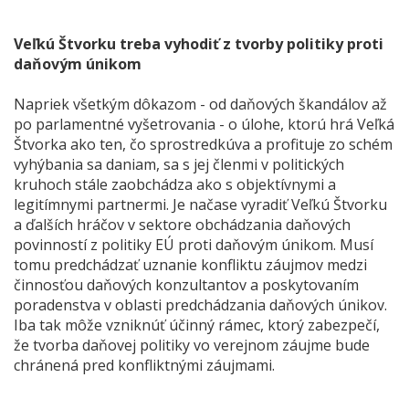
Veľkú Štvorku treba vyhodiť z tvorby politiky proti
daňovým únikom
Napriek všetkým dôkazom - od daňových škandálov až
po parlamentné vyšetrovania - o úlohe, ktorú hrá Veľká
Štvorka ako ten, čo sprostredkúva a profituje zo schém
vyhýbania sa daniam, sa s jej členmi v politických
kruhoch stále zaobchádza ako s objektívnymi a
legitímnymi partnermi. Je načase vyradiť Veľkú Štvorku
a ďalších hráčov v sektore obchádzania daňových
povinností z politiky EÚ proti daňovým únikom. Musí
tomu predchádzať uznanie konfliktu záujmov medzi
činnosťou daňových konzultantov a poskytovaním
poradenstva v oblasti predchádzania daňových únikov.
Iba tak môže vzniknúť účinný rámec, ktorý zabezpečí,
že tvorba daňovej politiky vo verejnom záujme bude
chránená pred konfliktnými záujmami.