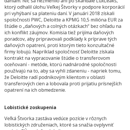
daniam. Nič sa nezmenilo ani po škandále LuxLeaks,
ktorý odhalil úlohu Veľkej Štvorky v podpore korporácií
pri vyhýbaní sa plateniu daní. V januári 2018 získali
spoločnosti PWC, Deloitte a KPMG 10,5 milióna EUR za
štúdie o „daňových a colných otázkach“ bez ohľadu na
ich konflikt záujmov. Komisia tiež prijíma daňových
poradcov, aby pripravovali podklady k príprave tých
daňových opatrení, proti ktorým tieto konzultačné
firmy lobujú. Napríklad spoločnosť Deloitte získala
kontrakt na vypracovanie štúdie o transferovom
oceňovaní - metóde, ktorú nadnárodné spoločnosti
používajú na to, aby sa vyhli zdaneniu - napriek tomu,
že Deloitte radí podnikovým klientom v oblasti
transferových cien a lobovala proti prijatiu prísnejších
opatrení na ich obmedzenie.
Lobistické zoskupenia
Veľká Štvorka zastáva vedúce pozície v rôznych
lobistických združeniach, ktoré sa snažia ovplyvniť