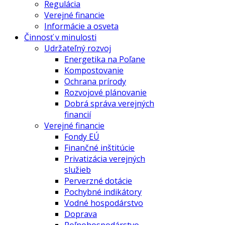
Regulácia
Verejné financie
Informácie a osveta
Činnosť v minulosti
Udržateľný rozvoj
Energetika na Poľane
Kompostovanie
Ochrana prírody
Rozvojové plánovanie
Dobrá správa verejných
financií
Verejné financie
Fondy EÚ
Finančné inštitúcie
Privatizácia verejných
služieb
Perverzné dotácie
Pochybné indikátory
Vodné hospodárstvo
Doprava