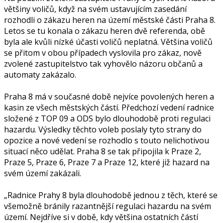
většiny voličů, když na svém ustavujícím zasedání
rozhodli o zákazu heren na území městské části Praha 8.
Letos se tu konala o zákazu heren dvě referenda, obě
byla ale kvůli nízké účasti voličů neplatná. Většina voličů
se přitom v obou případech vyslovila pro zákaz, nově
zvolené zastupitelstvo tak vyhovělo názoru občanů a
automaty zakázalo.
Praha 8 má v současné době nejvíce povolených heren a
kasin ze všech městských částí. Předchozí vedení radnice
složené z TOP 09 a ODS bylo dlouhodobě proti regulaci
hazardu. Výsledky těchto voleb poslaly tyto strany do
opozice a nové vedení se rozhodlo s touto nelichotivou
situací něco udělat. Praha 8 se tak připojila k Praze 2,
Praze 5, Praze 6, Praze 7 a Praze 12, které již hazard na
svém území zakázali.
„Radnice Prahy 8 byla dlouhodobě jednou z těch, které se
všemožně bránily razantnější regulaci hazardu na svém
území. Nejdříve si v době, kdy většina ostatních částí