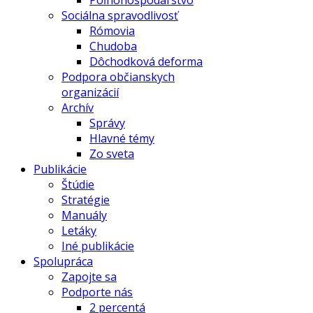
Poľnohospodárstvo
Sociálna spravodlivosť
Rómovia
Chudoba
Dôchodková deforma
Podpora občianskych
organizácií
Archív
Správy
Hlavné témy
Zo sveta
Publikácie
Štúdie
Stratégie
Manuály
Letáky
Iné publikácie
Spolupráca
Zapojte sa
Podporte nás
2 percentá