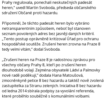
Prahy regulovala, ponechali neskutečných padesát
heren,“ uvedl Martin Svoboda, předseda občanského
sdružení Občané proti hazardu.
Připomněl, že těchto padesát heren bylo vybráno
netransparentním způsobem, neboť byl stanoven
seznam povolených adres bez jasněji daných kritérií.
„Tento postup oprávněně kritizoval Úřad pro ochranu
hospodářské soutěže. Zrušení heren zrovna na Praze 8
tedy velmi vítám,“ dodal Svoboda.
„Zrušení heren na Praze 8 je radostnou zprávou pro
všechny občany Prahy 8, kteří po zrušení heren
dlouhodobě volají. Zejména obyvatelé Ládví a Palmovky
nové radě poděkují,” dodala Hana Matoušová,
zmocněnkyně petice 8 bez hazardu a taktéž nově zvolená
zastupitelka za Stranu zelených. Iniciativa 8 bez hazardu
od ledna 2014 sbírala podpisy za vyvolání referenda,
které proběhlo souběžně s komunálními volbami.