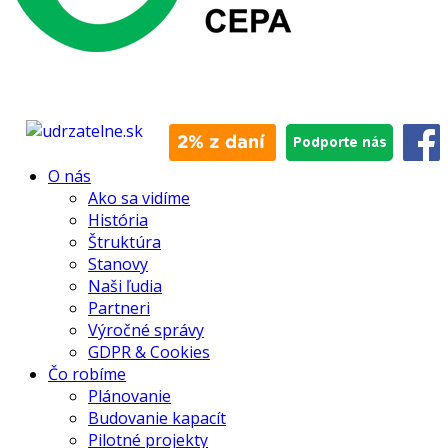
O nás
Ako sa vidíme
História
Štruktúra
Stanovy
Naši ľudia
Partneri
Výročné správy
GDPR & Cookies
Čo robíme
Plánovanie
Budovanie kapacít
Pilotné projekty