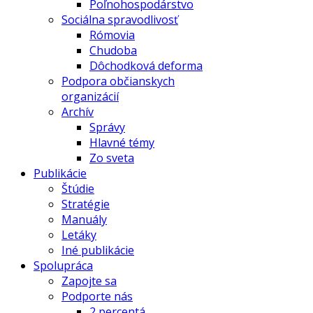
Poľnohospodárstvo
Sociálna spravodlivosť
Rómovia
Chudoba
Dôchodková deforma
Podpora občianskych
organizácií
Archív
Správy
Hlavné témy
Zo sveta
Publikácie
Štúdie
Stratégie
Manuály
Letáky
Iné publikácie
Spolupráca
Zapojte sa
Podporte nás
2 percentá