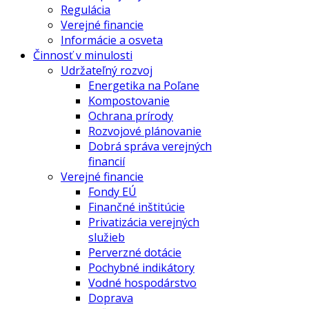
Regulácia
Verejné financie
Informácie a osveta
Činnosť v minulosti
Udržateľný rozvoj
Energetika na Poľane
Kompostovanie
Ochrana prírody
Rozvojové plánovanie
Dobrá správa verejných
financií
Verejné financie
Fondy EÚ
Finančné inštitúcie
Privatizácia verejných
služieb
Perverzné dotácie
Pochybné indikátory
Vodné hospodárstvo
Doprava