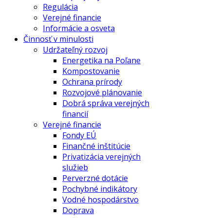
Regulácia
Verejné financie
Informácie a osveta
Činnosť v minulosti
Udržateľný rozvoj
Energetika na Poľane
Kompostovanie
Ochrana prírody
Rozvojové plánovanie
Dobrá správa verejných
financií
Verejné financie
Fondy EÚ
Finančné inštitúcie
Privatizácia verejných
služieb
Perverzné dotácie
Pochybné indikátory
Vodné hospodárstvo
Doprava