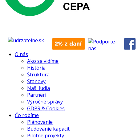
O nás
Ako sa vidíme
História
Štruktúra
Stanovy
Naši ľudia
Partneri
Výročné správy
GDPR & Cookies
Čo robíme
Plánovanie
Budovanie kapacít
Pilotné projekty