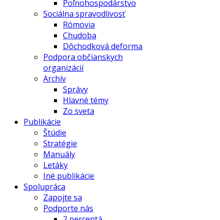
Poľnohospodárstvo
Sociálna spravodlivosť
Rómovia
Chudoba
Dôchodková deforma
Podpora občianskych
organizácií
Archív
Správy
Hlavné témy
Zo sveta
Publikácie
Štúdie
Stratégie
Manuály
Letáky
Iné publikácie
Spolupráca
Zapojte sa
Podporte nás
2 percentá