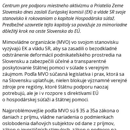
Centrum pre podporu miestneho aktivizmu a Priatelia Zeme
Slovensko dnes zaslali Európskej komisii (EK) a vláde SR svoje
stanovisko k rokovaniam o kapitole Hospodárska súťaž.
Predbežné uzavretie tejto kapitoly sa považuje za mimoriadne
dôležitý krok na ceste Slovenska do EÚ.
Mimovládne organizácie (MVO) vo svojom stanovisku
vyzývajú EK a vládu SR, aby sa zasadili o bezodkladné
odstránenie deformácií podnikateľského prostredia na
Slovensku a zabezpečili účelné a transparentné
poskytovanie štátnej pomoci v súlade s verejným
záujmom. Podľa MVO súčasná legislatíva i prax, ktorá sa
na Slovensku uplatňuje, nielen blokuje významné verejné
zdroje pre regióny, ktoré štátnu podporu naozaj
potrebujú, ale je i v rozpore s direktívami EÚ
o hospodárskej súťaži a štátnej pomoci.
Najproblémovejšie podľa MVO sú § 35 a 35a zákona o
daniach z príjmu, vládne nariadenia o podmienkach
oslobodenia daňových subjektov od dane z príjmov,
zákon o investičných stimuloch, zákon o podpore na