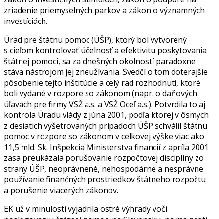
zriadenie priemyselných parkov a zákon o významných
investíciách.
Úrad pre štátnu pomoc (ÚŠP), ktorý bol vytvorený
s cieľom kontrolovať účelnosť a efektivitu poskytovania
štátnej pomoci, sa za dnešných okolností paradoxne
stáva nástrojom jej zneužívania. Svedčí o tom doterajšie
pôsobenie tejto inštitúcie a celý rad rozhodnutí, ktoré
boli vydané v rozpore so zákonom (napr. o daňových
úľavách pre firmy VSŽ a.s. a VSŽ Oceľ a.s.). Potvrdila to aj
kontrola Úradu vlády z júna 2001, podľa ktorej v ôsmych
z desiatich vyšetrovaných prípadoch ÚŠP schválil štátnu
pomoc v rozpore so zákonom v celkovej výške viac ako
11,5 mld. Sk. Inšpekcia Ministerstva financií z apríla 2001
zasa preukázala porušovanie rozpočtovej disciplíny zo
strany ÚŠP, neoprávnené, nehospodárne a nesprávne
používanie finančných prostriedkov štátneho rozpočtu
a porušenie viacerých zákonov.
EK už v minulosti vyjadrila ostré výhrady voči