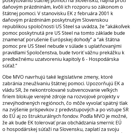
poskytovaniu štátnej pomoci na Slovensku, najmä proti
daňovým prázdninám, kvôli ich rozporu so zákonom o
štátnej pomoci. V stanovisku EK z februára 2001 k
daňovým prázdninám poskytnutým Slovenskou
republikou spoločnosti US Steel sa uvádza, že “akákoľvek
pomoc poskytnutá pre US Steel na tomto základe bude
znamenať porušenie Európskej dohody” a “ak štátna
pomoc pre US Steel nebude v súlade s uplatňovanými
pravidlami Spoločenstva, bude tvoriť vážnu prekážku k
predbežnému uzatvoreniu kapitoly 6 - Hospodárska
súťaž.”
Obe MVO navrhujú také legislatívne zmeny, ktoré
zabránia zneužívaniu štátnej pomoci. Upozorňujú EK a
vládu SR, že nekontrolované subvencovanie veľkých
firiem blokuje verejné zdroje na rozvojové projekty v
znevýhodnených regiónoch, čo môže vyvolať spätný tlak
na zvýšenie príspevkov z predvstupových a po vstupe SR
do EÚ aj zo štrukturálnych fondov. Podľa MVO je možné,
že ak bude EK tolerovať prax obchádzania smerníc EÚ
o hospodárskej súťaži na Slovensku, zaplatí za svoju