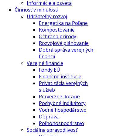
Informácie a osveta
Činnosť v minulosti
Udržateľný rozvoj
Energetika na Poľane
Kompostovanie
Ochrana prírody
Rozvojové plánovanie
Dobrá správa verejných
financií
Verejné financie
Fondy EÚ
Finančné inštitúcie
Privatizácia verejných
služieb
Perverzné dotácie
Pochybné indikátory
Vodné hospodárstvo
Doprava
Poľnohospodárstvo
Sociálna spravodlivosť