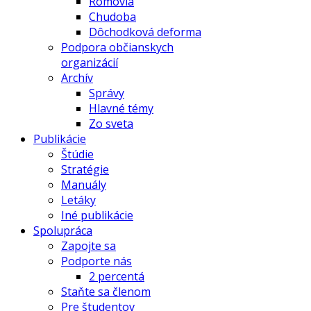
Rómovia
Chudoba
Dôchodková deforma
Podpora občianskych
organizácií
Archív
Správy
Hlavné témy
Zo sveta
Publikácie
Štúdie
Stratégie
Manuály
Letáky
Iné publikácie
Spolupráca
Zapojte sa
Podporte nás
2 percentá
Staňte sa členom
Pre študentov