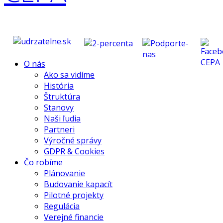
O nás
Ako sa vidíme
História
Štruktúra
Stanovy
Naši ľudia
Partneri
Výročné správy
GDPR & Cookies
Čo robíme
Plánovanie
Budovanie kapacít
Pilotné projekty
Regulácia
Verejné financie